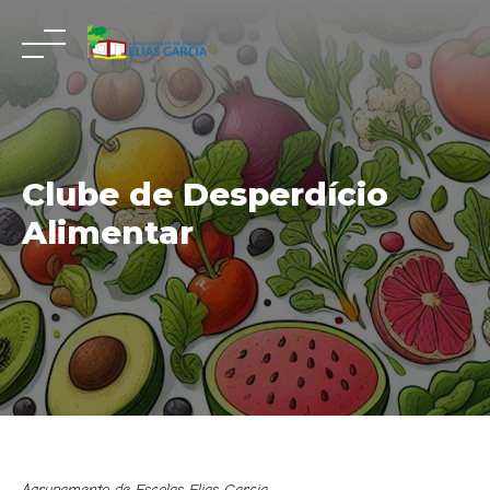
Skip
to
content
Clube de Desperdício
Alimentar
Agrupamento de Escolas Elias Garcia